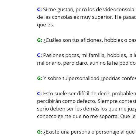
C:
Sí me gustan, pero los de videoconsola.
de las consolas es muy superior. He pasado
que es.
G:
¿Cuáles son tus aficiones, hobbies o pa
C:
Pasiones pocas, mi familia; hobbies, la 
millonario, pero claro, aun no la he podido 
G:
Y sobre tu personalidad ¿podrías confe
C:
Esto suele ser difícil de decir, probab
percibirán como defecto. Siempre contest
serio deben ser los demás los que me juz
conozco gente que no me soporta. Que le
G:
¿Existe una persona o personaje al que