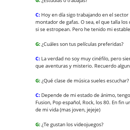
G:
¿Estudias o trabajas?
C:
Hoy en día sigo trabajando en el sector
montador de gafas. O sea, el que talla los
si se estropean. Pero he tenido mi establ
G:
¿Cuáles son tus películas preferidas?
C:
La verdad no soy muy cinéfilo, pero si
que aventuras y misterio. Recuerdo alguna
G:
¿Qué clase de música sueles escuchar?
C:
Depende de mi estado de ánimo, tengo ci
Fusion, Pop español, Rock, los 80. En fin 
de mi vida (mas joven, jejeje)
G:
¿Te gustan los videojuegos?