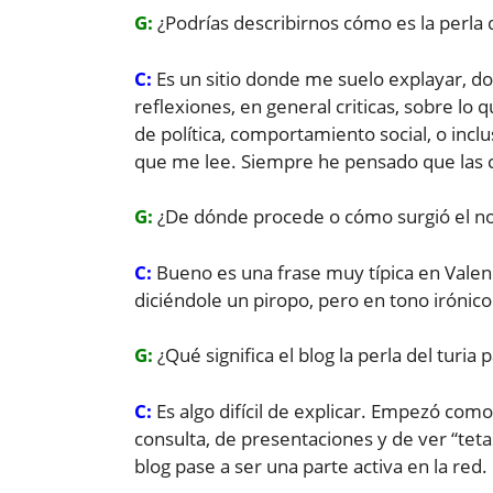
G:
¿Podrías describirnos cómo es la perla d
C:
Es un sitio donde me suelo explayar,
reflexiones, en general criticas, sobre lo
de política, comportamiento social, o incl
que me lee. Siempre he pensado que las 
G:
¿De dónde procede o cómo surgió el nom
C:
Bueno es una frase muy típica en Valenc
diciéndole un piropo, pero en tono irónico 
G:
¿Qué significa el blog la perla del turia p
C:
Es algo difícil de explicar. Empezó com
consulta, de presentaciones y de ver “teta
blog pase a ser una parte activa en la red.