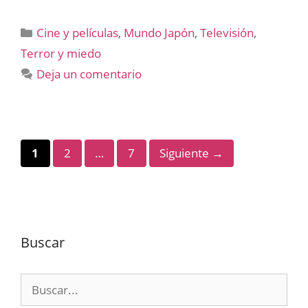
Categorías
Cine y películas
,
Mundo Japón
,
Televisión
,
Terror y miedo
Deja un comentario
Página
Página
Página
1
2
…
7
Siguiente
→
Buscar
Buscar: