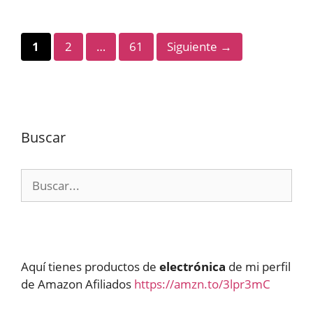
Página
Página
Página
1
2
…
61
Siguiente
→
Buscar
Buscar:
Aquí tienes productos de
electrónica
de mi perfil
de Amazon Afiliados
https://amzn.to/3lpr3mC