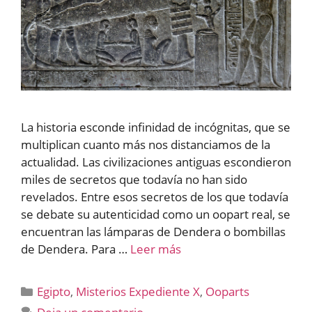
La historia esconde infinidad de incógnitas, que se
multiplican cuanto más nos distanciamos de la
actualidad. Las civilizaciones antiguas escondieron
miles de secretos que todavía no han sido
revelados. Entre esos secretos de los que todavía
se debate su autenticidad como un oopart real, se
encuentran las lámparas de Dendera o bombillas
de Dendera. Para …
Leer más
Categorías
Egipto
,
Misterios Expediente X
,
Ooparts