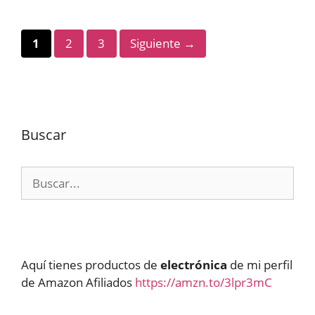
Página
Página
Página
1
2
3
Siguiente
→
Buscar
Buscar:
Aquí tienes productos de
electrónica
de mi perfil
de Amazon Afiliados
https://amzn.to/3lpr3mC