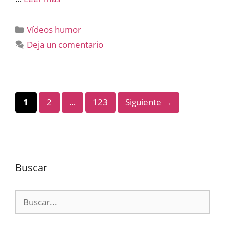
Categorías
Vídeos humor
Deja un comentario
Página
Página
Página
1
2
…
123
Siguiente
→
Buscar
Buscar: