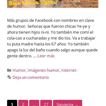
Más grupos de Facebook con nombres en clave
de humor. Señoras que fueron chicas Ye-ye y
ahora tienen hijos ni-ni. Yo también me comí el
cola-cao a cucharadas y me dio tos. Va a trabajar
tu puta madre hasta los 67 años. Yo también
apago la luz del baño cuando salgo aunque quede
gente dentro. …
Leer más
Categorías
Humor
,
Imágenes humor
,
Internet
Deja un comentario
Página
Página
Página
1
2
…
27
Siguiente
→