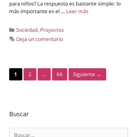
para niños? La respuesta es bastante simple: lo
más importante es el …
Leer más
Categorías
Sociedad
,
Proyectos
Deja un comentario
Página
Página
Página
1
2
…
66
Siguiente
→
Buscar
Buscar: