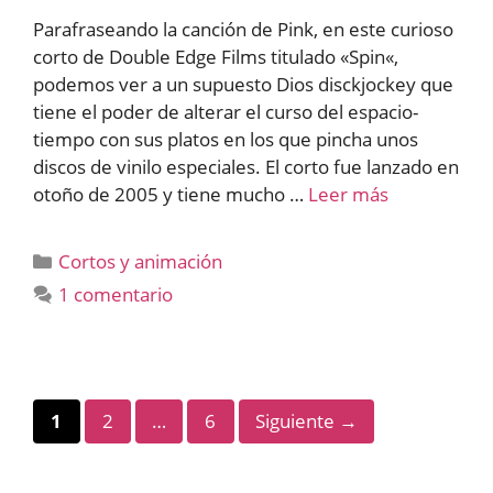
Parafraseando la canción de Pink, en este curioso
corto de Double Edge Films titulado «Spin«,
podemos ver a un supuesto Dios disckjockey que
tiene el poder de alterar el curso del espacio-
tiempo con sus platos en los que pincha unos
discos de vinilo especiales. El corto fue lanzado en
otoño de 2005 y tiene mucho …
Leer más
Categorías
Cortos y animación
1 comentario
Página
Página
Página
1
2
…
6
Siguiente
→