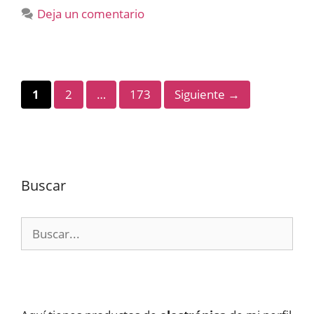
Deja un comentario
Página
Página
Página
1
2
…
173
Siguiente
→
Buscar
Buscar: