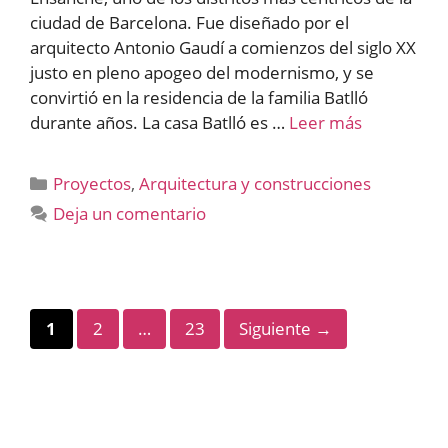
ciudad de Barcelona. Fue diseñado por el
arquitecto Antonio Gaudí a comienzos del siglo XX
justo en pleno apogeo del modernismo, y se
convirtió en la residencia de la familia Batlló
durante años. La casa Batlló es …
Leer más
Categorías
Proyectos
,
Arquitectura y construcciones
Deja un comentario
Página
Página
Página
1
2
…
23
Siguiente
→