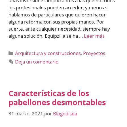
unas inversiones importantes a las que no todos
los profesionales pueden acceder, y menos si
hablamos de particulares que quieren hacer
alguna reforma con sus propias manos. Por
suerte, ante cualquier necesidad, siempre hay
alguna solución. Equipzilla se ha …
Leer más
Categorías
Arquitectura y construcciones
,
Proyectos
Deja un comentario
Características de los
pabellones desmontables
31 marzo, 2021
por
Blogodisea