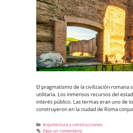
El pragmatismo de la civilización romana 
utilitaria. Los inmensos recursos del est
interés público. Las termas eran uno de l
construyeron en la ciudad de Roma conju
Categorías
Arquitectura y construcciones
Deja un comentario