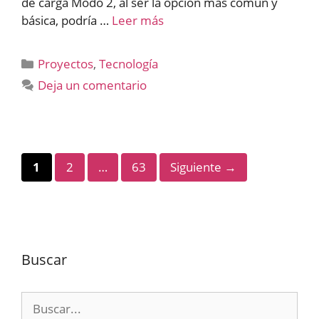
de carga Modo 2, al ser la opción más común y
básica, podría …
Leer más
Categorías
Proyectos
,
Tecnología
Deja un comentario
Página
Página
Página
1
2
…
63
Siguiente
→
Buscar
Buscar: