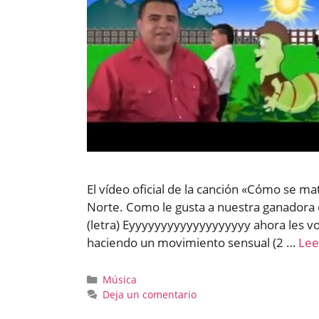
El vídeo oficial de la canción «Cómo se m
Norte. Como le gusta a nuestra ganado
(letra) Eyyyyyyyyyyyyyyyyyyy ahora les v
haciendo un movimiento sensual (2 …
Lee
Categorías
Música
Deja un comentario