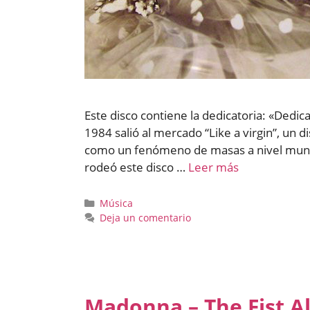
Este disco contiene la dedicatoria: «Dedi
1984 salió al mercado “Like a virgin”, un 
como un fenómeno de masas a nivel mundi
rodeó este disco …
Leer más
Categorías
Música
Deja un comentario
Madonna – The Fist 