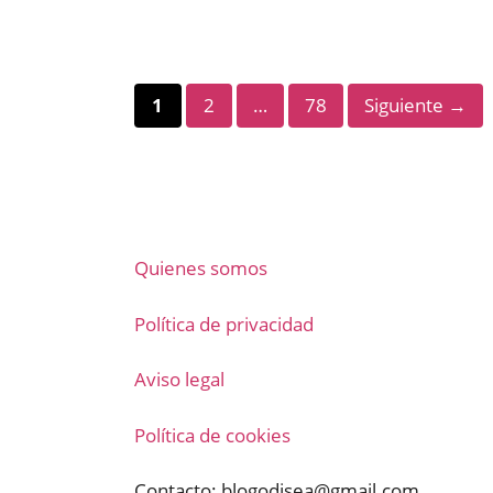
Página
Página
Página
1
2
…
78
Siguiente
→
Quienes somos
Política de privacidad
Aviso legal
Política de cookies
Contacto:
blogodisea@gmail.com