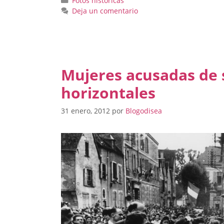
Fotos historicas
Deja un comentario
Mujeres acusadas de 
horizontales
31 enero, 2012
por
Blogodisea