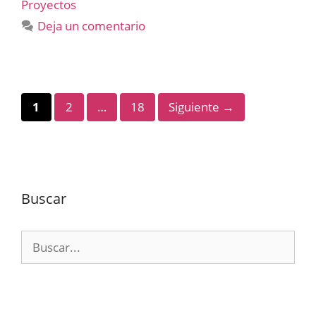
Proyectos
Deja un comentario
Página
Página
Página
1
2
…
18
Siguiente
→
Buscar
Buscar: