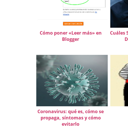
Cómo poner «Leer más» en
Cuáles 
Blogger
D
Coronavirus: qué es, cómo se
propaga, síntomas y cómo
evitarlo