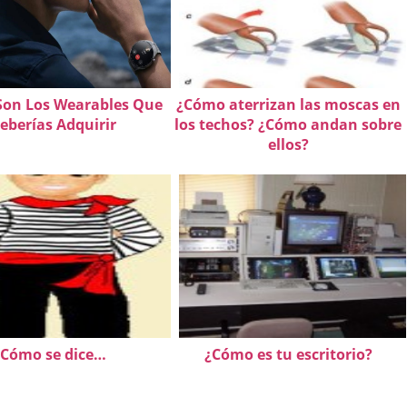
Son Los Wearables Que
¿Cómo aterrizan las moscas en
eberías Adquirir
los techos? ¿Cómo andan sobre
ellos?
Cómo se dice…
¿Cómo es tu escritorio?