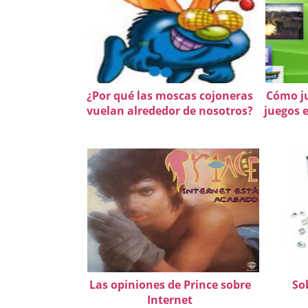
¿Por qué las moscas cojoneras
Cómo ju
vuelan alrededor de nosotros?
juegos e
Las opiniones de Prince sobre
So
Internet