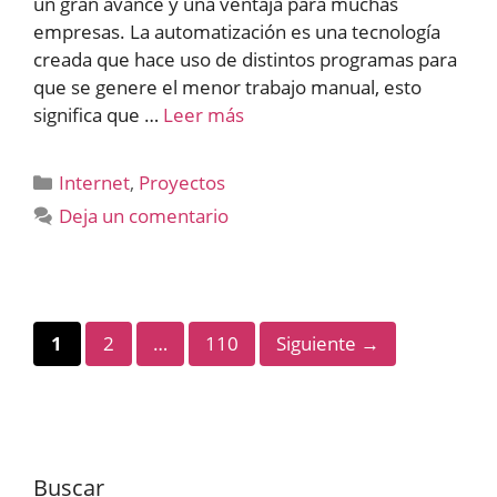
un gran avance y una ventaja para muchas
empresas. La automatización es una tecnología
creada que hace uso de distintos programas para
que se genere el menor trabajo manual, esto
significa que …
Leer más
Categorías
Internet
,
Proyectos
Deja un comentario
Página
Página
Página
1
2
…
110
Siguiente
→
Buscar