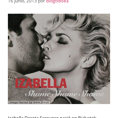
16 junio, 2013
por
Blogodisea
Izabella Dorota Scorupco nació en Bialystok,