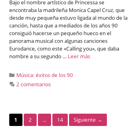
Bajo el nombre artístico de Princessa se
encontraba la madrileña Monica Capel Cruz, que
desde muy pequeña estuvo ligada al mundo de la
canción, hasta que a mediados de los años 90
consiguió hacerse un pequeño hueco en el
panorama musical con algunas canciones
Eurodance, como este «Calling you», que daba
nombre a su segundo …
Leer más
Categorías
Música: éxitos de los 90
2 comentarios
Página
Página
Página
1
2
…
14
Siguiente
→