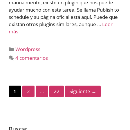
manualmente, existe un plugin que nos puede
ayudar mucho con esta tarea. Se llama Publish to
schedule y su página oficial está aquí. Puede que
existan otros plugins similares, aunque …
Leer
más
Categorías
Wordpress
4 comentarios
Página
Página
Página
1
2
…
22
Siguiente
→
Buscar