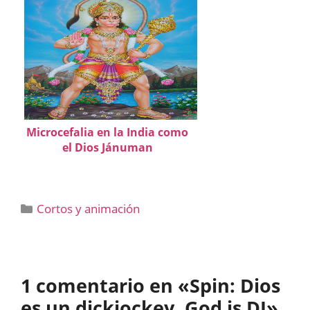
Microcefalia en la India como
el Dios Jánuman
Categorías
Cortos y animación
1 comentario en «Spin: Dios
es un dickjockey, God is DJ»