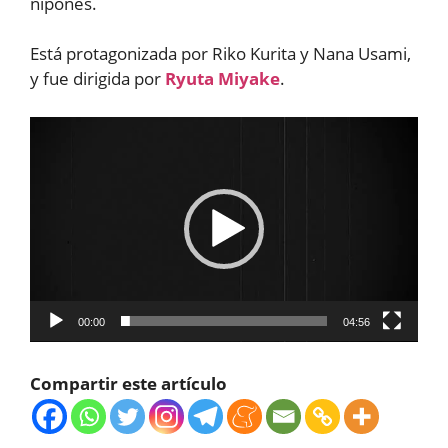
nipones.
Está protagonizada por Riko Kurita y Nana Usami,
y fue dirigida por
Ryuta Miyake
.
Reproductor
de
vídeo
00:00
04:56
Compartir este artículo