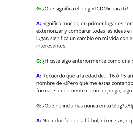
G:
¿Qué significa el blog «TCDM» para ti?
A:
Significa mucho, en primer lugar es 
exteriorizar y compartir todas las ideas 
lugar, significa un cambio en mi vida con 
interesantes.
G:
¿Hiciste algo anteriormente como una 
A:
Recuerdo que a la edad de… 16 ó 15 años
nombre de «!Pero qué me estas contando!»
formal, simplemente como un juego, algo c
G:
¿Qué no incluirías nunca en tu blog? ¿A
A:
No incluiría nunca fútbol, ni recetas, ni p