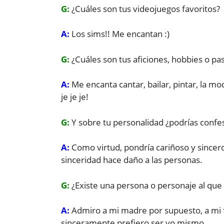
G:
¿Cuáles son tus videojuegos favoritos?
A:
Los sims!! Me encantan :)
G:
¿Cuáles son tus aficiones, hobbies o pa
A:
Me encanta cantar, bailar, pintar, la mo
je je je!
G:
Y sobre tu personalidad ¿podrías confe
A:
Como virtud, pondría cariñoso y sincero
sinceridad hace daño a las personas.
G:
¿Existe una persona o personaje al que
A:
Admiro a mi madre por supuesto, a mi 
sinceramente prefiero ser yo mismo.