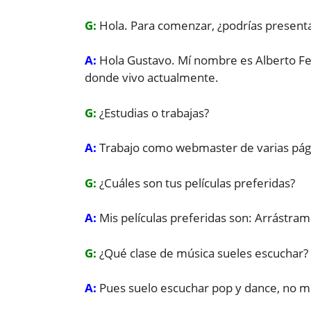
G:
Hola. Para comenzar, ¿podrías presenta
A:
Hola Gustavo. Mí nombre es Alberto Fer
donde vivo actualmente.
G:
¿Estudias o trabajas?
A:
Trabajo como webmaster de varias pági
G:
¿Cuáles son tus películas preferidas?
A:
Mis películas preferidas son: Arrástra
G:
¿Qué clase de música sueles escuchar?
A:
Pues suelo escuchar pop y dance, no me 