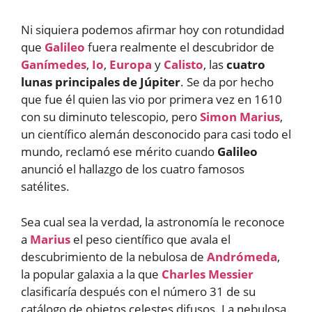
Ni siquiera podemos afirmar hoy con rotundidad
que
Galileo
fuera realmente el descubridor de
Ganímedes
,
Io
,
Europa
y
Calisto
, las
cuatro
lunas principales de Júpiter
. Se da por hecho
que fue él quien las vio por primera vez en 1610
con su diminuto telescopio, pero
Simon Marius
,
un científico alemán desconocido para casi todo el
mundo, reclamó ese mérito cuando
Galileo
anunció el hallazgo de los cuatro famosos
satélites.
Sea cual sea la verdad, la astronomía le reconoce
a
Marius
el peso científico que avala el
descubrimiento de la nebulosa de
Andrómeda
,
la popular galaxia a la que
Charles Messier
clasificaría después con el número 31 de su
catálogo de objetos celestes difusos. La nebulosa