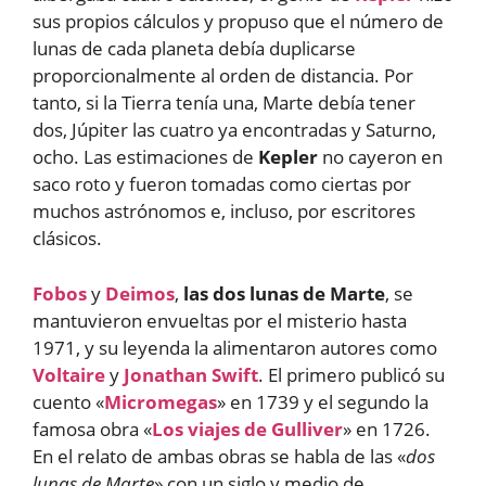
sus propios cálculos y propuso que el número de
lunas de cada planeta debía duplicarse
proporcionalmente al orden de distancia. Por
tanto, si la Tierra tenía una, Marte debía tener
dos, Júpiter las cuatro ya encontradas y Saturno,
ocho. Las estimaciones de
Kepler
no cayeron en
saco roto y fueron tomadas como ciertas por
muchos astrónomos e, incluso, por escritores
clásicos.
Fobos
y
Deimos
,
las dos lunas de Marte
, se
mantuvieron envueltas por el misterio hasta
1971, y su leyenda la alimentaron autores como
Voltaire
y
Jonathan Swift
. El primero publicó su
cuento «
Micromegas
» en 1739 y el segundo la
famosa obra «
Los viajes de Gulliver
» en 1726.
En el relato de ambas obras se habla de las «
dos
lunas de Marte
» con un siglo y medio de