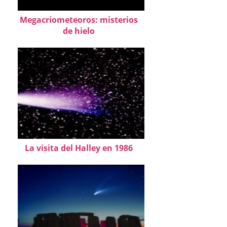
Megacriometeoros: misterios
de hielo
La visita del Halley en 1986