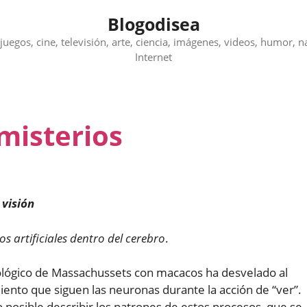
Blogodisea
juegos, cine, televisión, arte, ciencia, imágenes, videos, humor, n
Internet
 misterios
 visión
 artificiales dentro del cerebro
.
nológico de Massachussets con macacos ha desvelado al
ento que siguen las neuronas durante la acción de “ver”.
o posible describir los patrones de estos procesos, que se