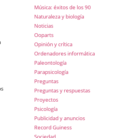
Música: éxitos de los 90
Naturaleza y biología
Noticias
Ooparts
n
Opinión y crítica
l
Ordenadores informática
Paleontología
Parapsicología
Preguntas
os
Preguntas y respuestas
Proyectos
Psicología
Publicidad y anuncios
Record Guiness
Sociedad