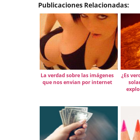
Publicaciones Relacionadas:
La verdad sobre las imágenes
¿Es ver
que nos envian por internet
sola
explo