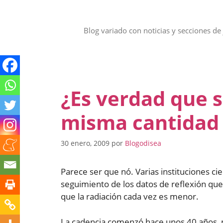
Saltar
al
contenido
Blog variado con noticias y secciones de 
¿Es verdad que s
misma cantidad 
30 enero, 2009
por
Blogodisea
Parece ser que nó. Varias instituciones c
seguimiento de los datos de reflexión que l
que la radiación cada vez es menor.
La cadencia comenzó hace unos 40 años, 