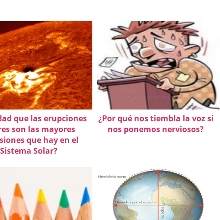
dad que las erupciones
¿Por qué nos tiembla la voz si
res son las mayores
nos ponemos nerviosos?
siones que hay en el
Sistema Solar?