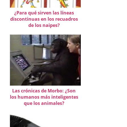
¿Para qué sirven las líneas
discontinuas en los recuadros
de los naipes?
Las crónicas de Morbo: ¿Son
los humanos más inteligentes
que los animales?