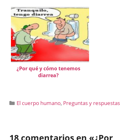
¿Por qué y cómo tenemos
diarrea?
Categorías
El cuerpo humano
,
Preguntas y respuestas
18 comentarios en «¿Por