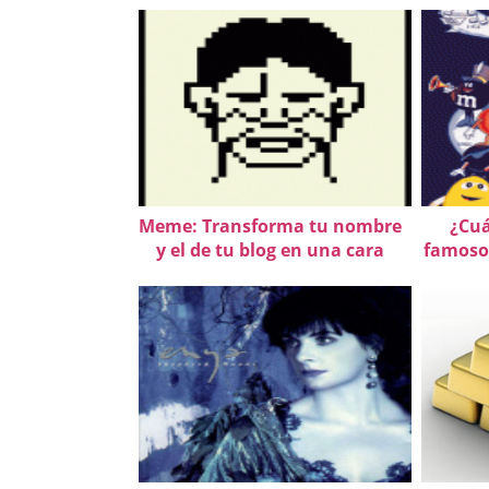
Meme: Transforma tu nombre
¿Cuá
y el de tu blog en una cara
famoso