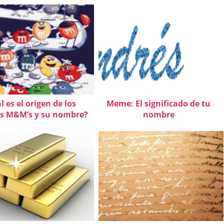
l es el origen de los
Meme: El significado de tu
s M&M’s y su nombre?
nombre