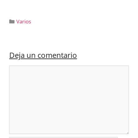
Categorías
Varios
Deja un comentario
Comentario