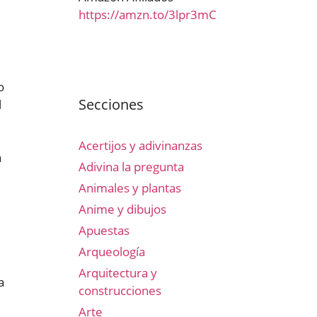
https://amzn.to/3lpr3mC
o
Secciones
l
Acertijos y adivinanzas
a
Adivina la pregunta
Animales y plantas
Anime y dibujos
Apuestas
Arqueología
Arquitectura y
a
construcciones
Arte