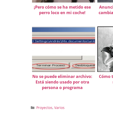
¡Pero cómo se ha metido ese
Anunci
perro loco en mi coche!
cambia
No se puede eliminar archivo:
Cómo t
Está siendo usado por otra
persona o programa
Categorías
Proyectos
,
Varios