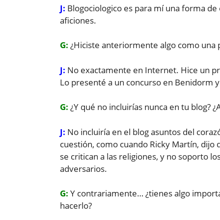
J:
Blogociologico es para mí una forma de
aficiones.
G:
¿Hiciste anteriormente algo como una 
J:
No exactamente en Internet. Hice un pr
Lo presenté a un concurso en Benidorm y 
G:
¿Y qué no incluirías nunca en tu blog? 
J:
No incluiría en el blog asuntos del cora
cuestión, como cuando Ricky Martín, dijo q
se critican a las religiones, y no soporto l
adversarios.
G:
Y contrariamente… ¿tienes algo importa
hacerlo?