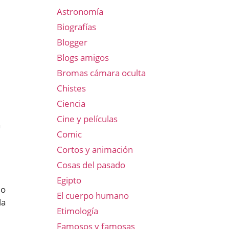
Astronomía
Biografías
Blogger
Blogs amigos
Bromas cámara oculta
Chistes
Ciencia
e
Cine y películas
n
Comic
Cortos y animación
Cosas del pasado
Egipto
do
El cuerpo humano
la
Etimología
Famosos y famosas