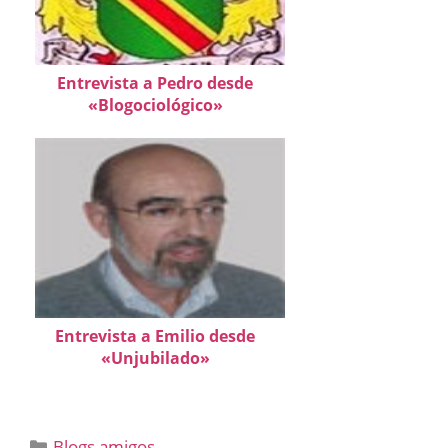
Entrevista a Pedro desde
«Blogociológico»
Entrevista a Emilio desde
«Unjubilado»
Categorías
Blogs amigos