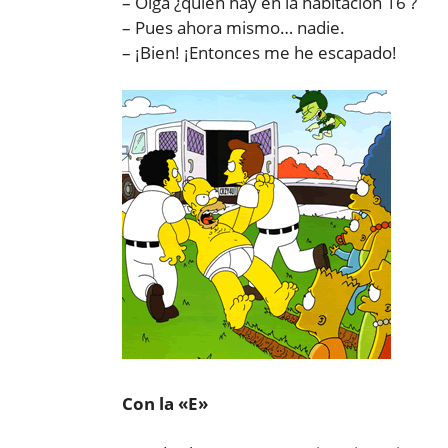
– Oiga ¿quién hay en la habitación 16 ?
– Pues ahora mismo… nadie.
– ¡Bien! ¡Entonces me he escapado!
Con la «E»