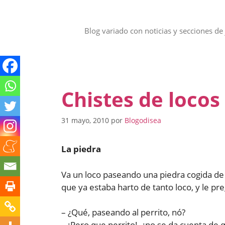
Saltar
al
contenido
Blog variado con noticias y secciones de 
Chistes de locos
31 mayo, 2010
por
Blogodisea
La piedra
Va un loco paseando una piedra cogida de u
que ya estaba harto de tanto loco, y le pr
– ¿Qué, paseando al perrito, nó?
– ¡Pero que perrito!, ¿no se da cuenta de 