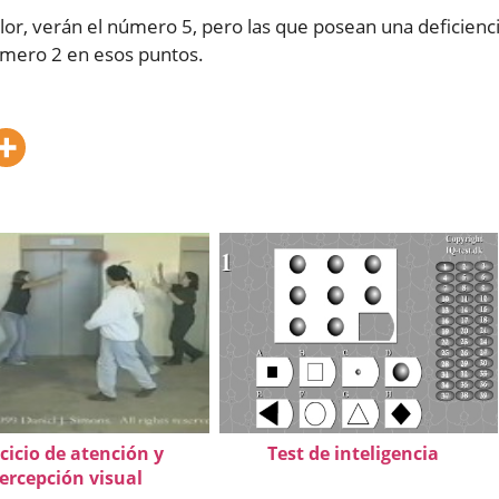
lor, verán el número 5, pero las que posean una deficienc
 número 2 en esos puntos.
rcicio de atención y
Test de inteligencia
ercepción visual