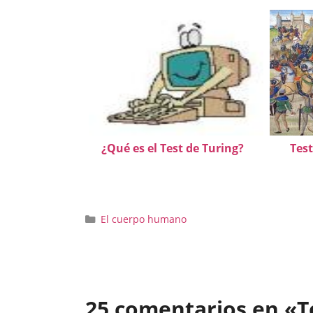
¿Qué es el Test de Turing?
Test
Categorías
El cuerpo humano
25 comentarios en «Te