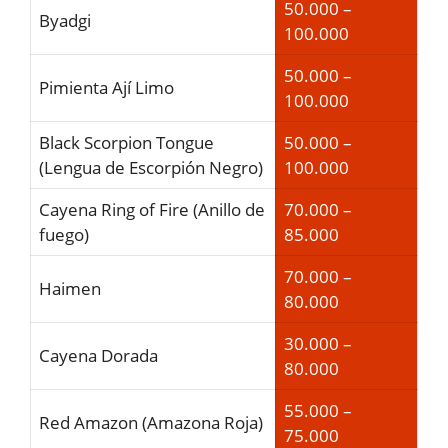
50.000 –
Byadgi
100.000
50.000 –
Pimienta Ají Limo
100.000
Black Scorpion Tongue
50.000 –
(Lengua de Escorpión Negro)
100.000
Cayena Ring of Fire (Anillo de
70.000 –
fuego)
85.000
70.000 –
Haimen
80.000
30.000 –
Cayena Dorada
80.000
55.000 –
Red Amazon (Amazona Roja)
75.000