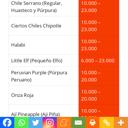
Chile Serrano (Regular,
10.000 –
Huasteco y Púrpura)
23.000
10.000 –
Ciertos Chiles Chipotle
23.000
10.000 –
Halabi
23.000
Little Elf (Pequeño Elfo)
6.000 – 23.000
Peruvian Purple (Púrpura
10.000 –
Peruano)
20.000
10.000 –
Onza Roja
20.000
10.000 –
Ají Pineapple (Aji Piña)
20.000