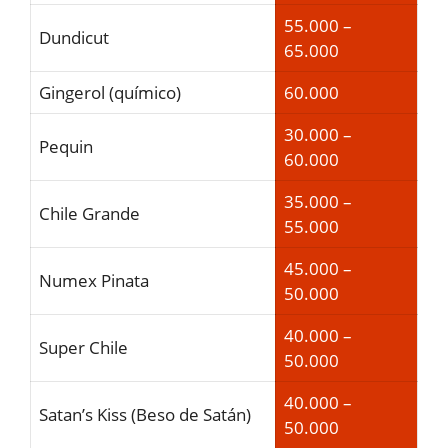
55.000 –
Dundicut
65.000
Gingerol (químico)
60.000
30.000 –
Pequin
60.000
35.000 –
Chile Grande
55.000
45.000 –
Numex Pinata
50.000
40.000 –
Super Chile
50.000
40.000 –
Satan’s Kiss (Beso de Satán)
50.000