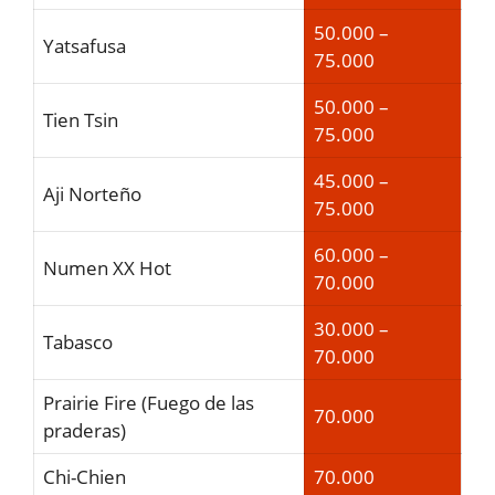
50.000 –
Yatsafusa
75.000
50.000 –
Tien Tsin
75.000
45.000 –
Aji Norteño
75.000
60.000 –
Numen XX Hot
70.000
30.000 –
Tabasco
70.000
Prairie Fire (Fuego de las
70.000
praderas)
Chi-Chien
70.000