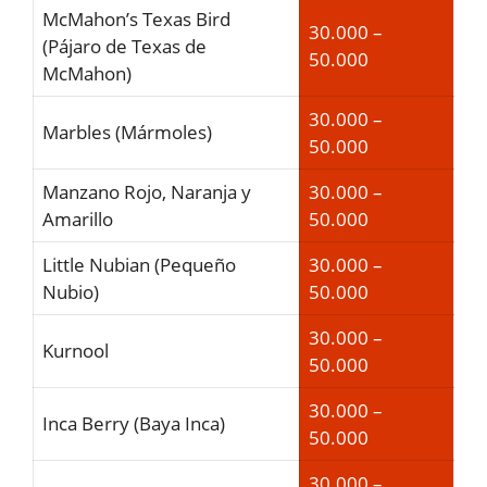
McMahon’s Texas Bird
30.000 –
(Pájaro de Texas de
50.000
McMahon)
30.000 –
Marbles (Mármoles)
50.000
Manzano Rojo, Naranja y
30.000 –
Amarillo
50.000
Little Nubian (Pequeño
30.000 –
Nubio)
50.000
30.000 –
Kurnool
50.000
30.000 –
Inca Berry (Baya Inca)
50.000
30.000 –