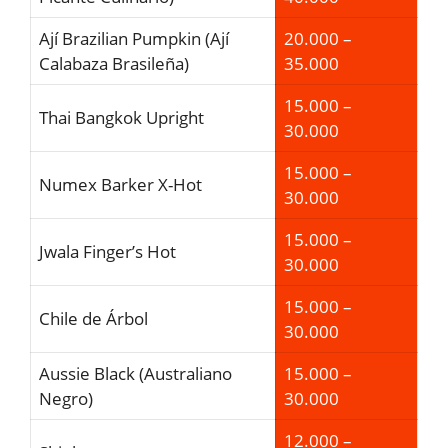
Ají Brazilian Pumpkin (Ají
20.000 –
Calabaza Brasileña)
35.000
15.000 –
Thai Bangkok Upright
30.000
15.000 –
Numex Barker X-Hot
30.000
15.000 –
Jwala Finger’s Hot
30.000
15.000 –
Chile de Árbol
30.000
Aussie Black (Australiano
15.000 –
Negro)
30.000
12.000 –