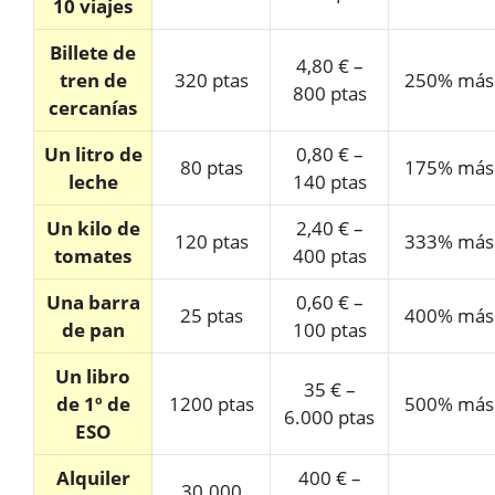
10 viajes
Billete de
4,80 € –
tren de
320 ptas
250% más
800 ptas
cercanías
Un litro de
0,80 € –
80 ptas
175% más
leche
140 ptas
Un kilo de
2,40 € –
120 ptas
333% más
tomates
400 ptas
Una barra
0,60 € –
25 ptas
400% más
de pan
100 ptas
Un libro
35 € –
de 1º de
1200 ptas
500% más
6.000 ptas
ESO
Alquiler
400 € –
30.000