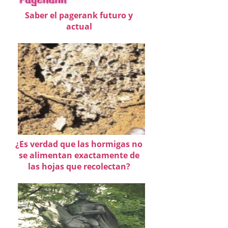
Saber el pagerank futuro y
actual
¿Es verdad que las hormigas no
se alimentan exactamente de
las hojas que recolectan?