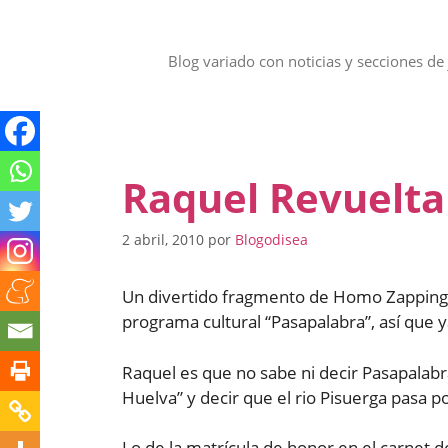
Saltar
al
contenido
Blog variado con noticias y secciones de 
Raquel Revuelta
2 abril, 2010
por
Blogodisea
Un divertido fragmento de Homo Zapping 
programa cultural “Pasapalabra”, así que y
Raquel es que no sabe ni decir Pasapalabra
Huelva” y decir que el rio Pisuerga pasa p
Lo de la matrícula de honor en el carnet d