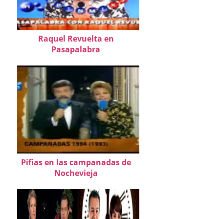
Raquel Revuelta en
Pasapalabra
Pifias en las campanadas de
Nochevieja