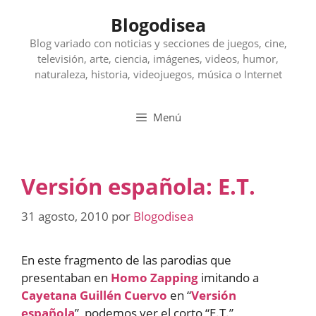
Saltar
Blogodisea
al
contenido
Blog variado con noticias y secciones de juegos, cine,
televisión, arte, ciencia, imágenes, videos, humor,
naturaleza, historia, videojuegos, música o Internet
Menú
Versión española: E.T.
31 agosto, 2010
por
Blogodisea
En este fragmento de las parodias que
presentaban en
Homo Zapping
imitando a
Cayetana Guillén Cuervo
en “
Versión
española
”, podemos ver el corto “E.T.”