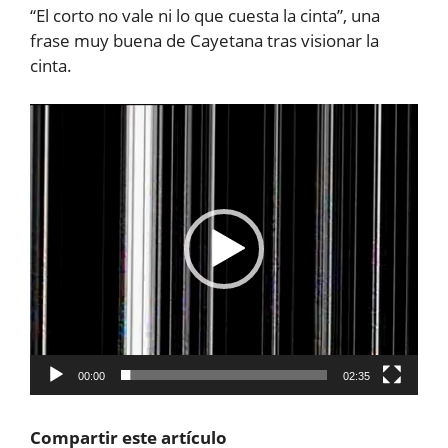
“El corto no vale ni lo que cuesta la cinta”, una
frase muy buena de Cayetana tras visionar la
cinta.
Reproductor
de
vídeo
00:00
02:35
Compartir este artículo