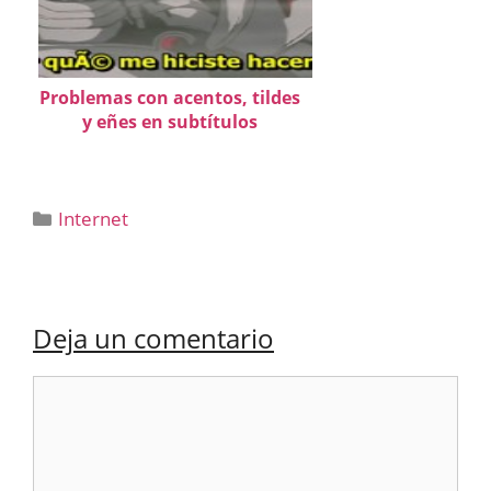
Problemas con acentos, tildes
y eñes en subtítulos
Categorías
Internet
Deja un comentario
Comentario