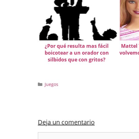
¿Por qué resulta mas fácil
Mattel 
boicotear a un orador con
volvemo
silbidos que con gritos?
Categorías
Juegos
Deja un comentario
Comentario