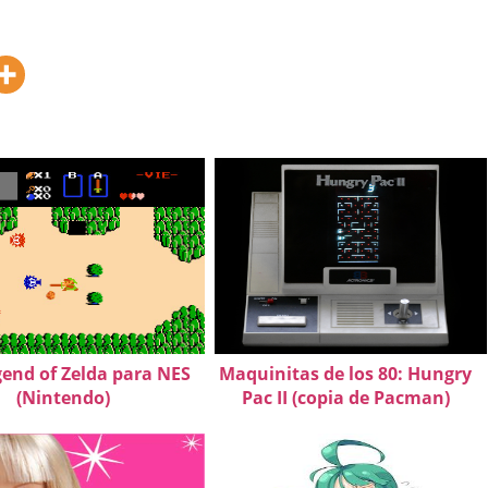
end of Zelda para NES
Maquinitas de los 80: Hungry
(Nintendo)
Pac II (copia de Pacman)