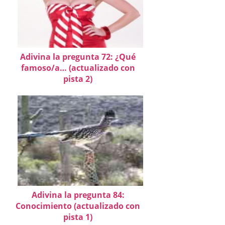
Adivina la pregunta 72: ¿Qué
famoso/a… (actualizado con
pista 2)
Adivina la pregunta 84:
Conocimiento (actualizado con
pista 1)