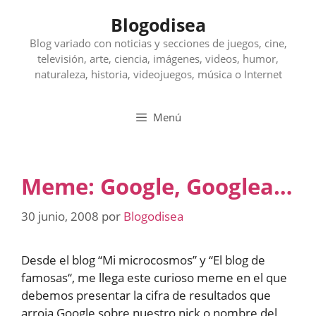
Saltar
Blogodisea
al
contenido
Blog variado con noticias y secciones de juegos, cine,
televisión, arte, ciencia, imágenes, videos, humor,
naturaleza, historia, videojuegos, música o Internet
Menú
Meme: Google, Googlea…
30 junio, 2008
por
Blogodisea
Desde el blog “Mi microcosmos” y “El blog de
famosas“, me llega este curioso meme en el que
debemos presentar la cifra de resultados que
arroja Google sobre nuestro nick o nombre del