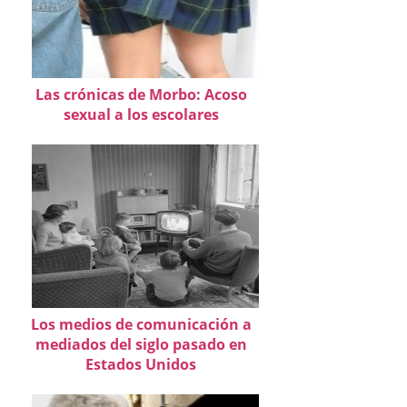
Las crónicas de Morbo: Acoso
sexual a los escolares
Los medios de comunicación a
mediados del siglo pasado en
Estados Unidos