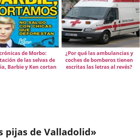
 crónicas de Morbo:
¿Por qué las ambulancias y
tación de las selvas de
coches de bomberos tienen
ia, Barbie y Ken cortan
escritas las letras al revés?
 pijas de Valladolid»