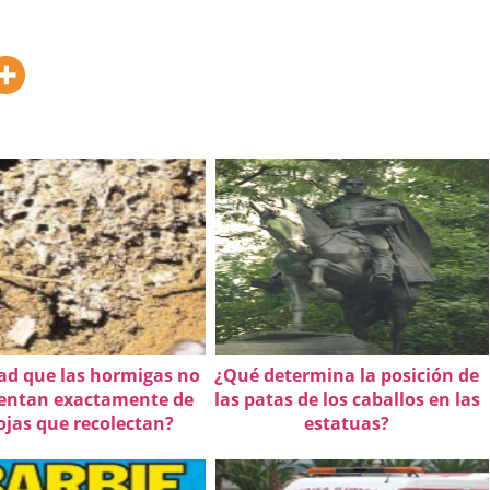
ad que las hormigas no
¿Qué determina la posición de
mentan exactamente de
las patas de los caballos en las
ojas que recolectan?
estatuas?