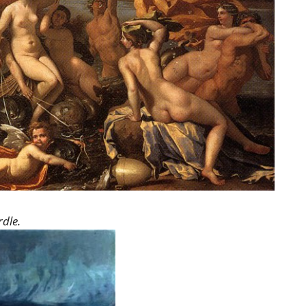
rdle.