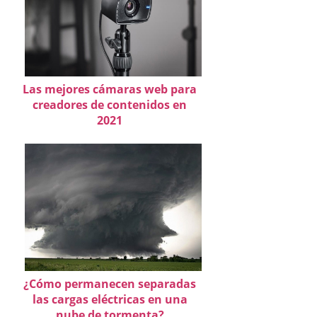
Las mejores cámaras web para
creadores de contenidos en
2021
¿Cómo permanecen separadas
las cargas eléctricas en una
nube de tormenta?